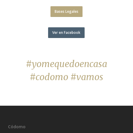
Bases Legales
Ver en Facebook
#yomequedoencasa
#codomo #vamos
Códomo